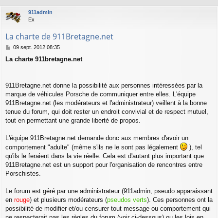
911admin
Ex
La charte de 911Bretagne.net
M
09 sept. 2012 08:35
e
La charte 911bretagne.net
s
s
a
g
911Bretagne.net donne la possibilité aux personnes intéressées par la
e
marque de véhicules Porsche de communiquer entre elles. L'équipe
911Bretagne.net (les modérateurs et l'administrateur) veillent à la bonne
tenue du forum, qui doit rester un endroit convivial et de respect mutuel,
tout en permettant une grande liberté de propos.
L'équipe 911Bretagne.net demande donc aux membres d'avoir un
comportement "adulte" (même s'ils ne le sont pas légalement
), tel
qu'ils le feraient dans la vie réelle. Cela est d'autant plus important que
911Bretagne.net est un support pour l'organisation de rencontres entre
Porschistes.
Le forum est géré par une administrateur (911admin, pseudo apparaissant
en
rouge
) et plusieurs modérateurs (
pseudos verts
). Ces personnes ont la
possibilité de modifier et/ou censurer tout message ou comportement qui
ne respecterait pas les règles du forum (voir ci-dessous) ou les lois en