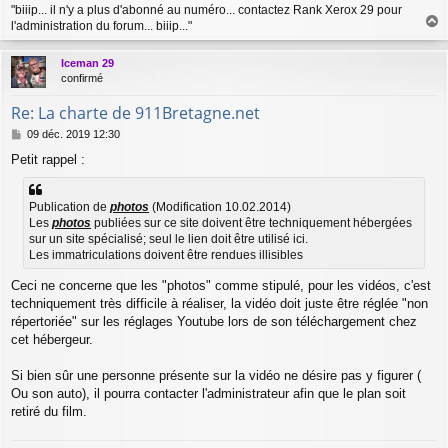
"biiip... il n'y a plus d'abonné au numéro... contactez Rank Xerox 29 pour
l'administration du forum... biiip..."
a
u
Iceman 29
t
confirmé
Re: La charte de 911Bretagne.net
M
09 déc. 2019 12:30
e
Petit rappel :
s
s
a
Publication de
photos
(Modification 10.02.2014)
g
Les
photos
publiées sur ce site doivent être techniquement hébergées
e
sur un site spécialisé; seul le lien doit être utilisé ici.
Les immatriculations doivent être rendues illisibles
Ceci ne concerne que les "photos" comme stipulé, pour les vidéos, c'est
techniquement très difficile à réaliser, la vidéo doit juste être réglée "non
répertoriée" sur les réglages Youtube lors de son téléchargement chez
cet hébergeur.
Si bien sûr une personne présente sur la vidéo ne désire pas y figurer (
Ou son auto), il pourra contacter l'administrateur afin que le plan soit
retiré du film.