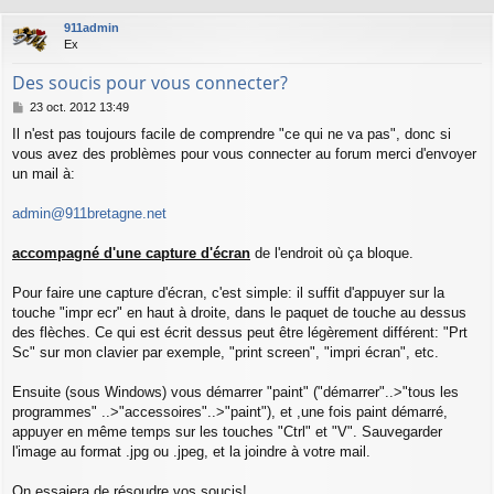
911admin
Ex
Des soucis pour vous connecter?
M
23 oct. 2012 13:49
e
Il n'est pas toujours facile de comprendre "ce qui ne va pas", donc si
s
vous avez des problèmes pour vous connecter au forum merci d'envoyer
s
a
un mail à:
g
e
admin@911bretagne.net
accompagné d'une capture d'écran
de l'endroit où ça bloque.
Pour faire une capture d'écran, c'est simple: il suffit d'appuyer sur la
touche "impr ecr" en haut à droite, dans le paquet de touche au dessus
des flèches. Ce qui est écrit dessus peut être légèrement différent: "Prt
Sc" sur mon clavier par exemple, "print screen", "impri écran", etc.
Ensuite (sous Windows) vous démarrer "paint" ("démarrer"..>"tous les
programmes" ..>"accessoires"..>"paint"), et ,une fois paint démarré,
appuyer en même temps sur les touches "Ctrl" et "V". Sauvegarder
l'image au format .jpg ou .jpeg, et la joindre à votre mail.
On essaiera de résoudre vos soucis!