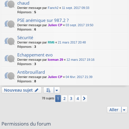
chaud
Dernier message par
Fanch2
«
11 sept. 2017 09:33
Réponses :
5
PSE anémique sur 987.2 ?
Dernier message par
Julien CP
«
03 sept. 2017 19:50
Réponses :
6
Sécurité
Dernier message par
RM6
«
21 mars 2017 20:48
Réponses :
3
Echappement evo
Dernier message par
Iceman 29
«
12 mars 2017 19:16
Réponses :
3
Antibrouillard
Dernier message par
Julien CP
«
04 févr. 2017 21:39
Réponses :
8
Nouveau sujet
2
3
4
1
Suivant
78 sujets
Aller
Permissions du forum