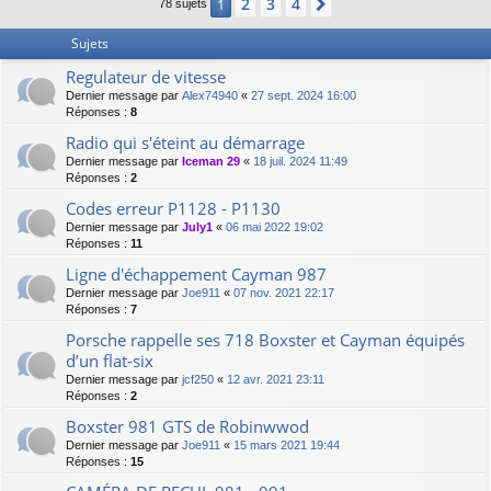
2
3
4
1
Suivant
78 sujets
Sujets
Regulateur de vitesse
Dernier message par
Alex74940
«
27 sept. 2024 16:00
Réponses :
8
Radio qui s'éteint au démarrage
Dernier message par
Iceman 29
«
18 juil. 2024 11:49
Réponses :
2
Codes erreur P1128 - P1130
Dernier message par
July1
«
06 mai 2022 19:02
Réponses :
11
Ligne d'échappement Cayman 987
Dernier message par
Joe911
«
07 nov. 2021 22:17
Réponses :
7
Porsche rappelle ses 718 Boxster et Cayman équipés
d’un flat-six
Dernier message par
jcf250
«
12 avr. 2021 23:11
Réponses :
2
Boxster 981 GTS de Robinwwod
Dernier message par
Joe911
«
15 mars 2021 19:44
Réponses :
15