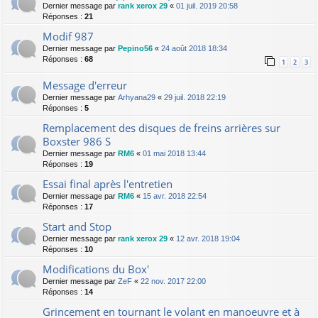
Dernier message par
rank xerox 29
«
01 juil. 2019 20:58
Réponses :
21
Modif 987
Dernier message par
Pepino56
«
24 août 2018 18:34
Réponses :
68
1
2
3
Message d'erreur
Dernier message par
Arhyana29
«
29 juil. 2018 22:19
Réponses :
5
Remplacement des disques de freins arrières sur
Boxster 986 S
Dernier message par
RM6
«
01 mai 2018 13:44
Réponses :
19
Essai final après l'entretien
Dernier message par
RM6
«
15 avr. 2018 22:54
Réponses :
17
Start and Stop
Dernier message par
rank xerox 29
«
12 avr. 2018 19:04
Réponses :
10
Modifications du Box'
Dernier message par
ZeF
«
22 nov. 2017 22:00
Réponses :
14
Grincement en tournant le volant en manoeuvre et à