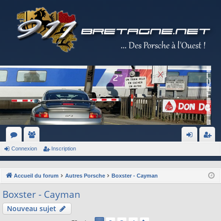
Connexion
Inscription
or
e
on
ns
u
m
ne
cri
Accueil du forum
Autres Porsche
Boxster - Cayman
m
br
xi
pti
Boxster - Cayman
s
es
on
on
Nouveau sujet