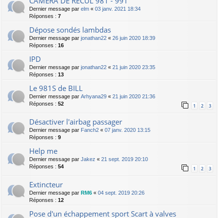
CAMÉRA DE RECUL 981 - 991
Dernier message par
elm
«
03 janv. 2021 18:34
Réponses :
7
Dépose sondés lambdas
Dernier message par
jonathan22
«
26 juin 2020 18:39
Réponses :
16
IPD
Dernier message par
jonathan22
«
21 juin 2020 23:35
Réponses :
13
Le 981S de BILL
Dernier message par
Arhyana29
«
21 juin 2020 21:36
Réponses :
52
1
2
3
Désactiver l'airbag passager
Dernier message par
Fanch2
«
07 janv. 2020 13:15
Réponses :
9
Help me
Dernier message par
Jakez
«
21 sept. 2019 20:10
Réponses :
54
1
2
3
Extincteur
Dernier message par
RM6
«
04 sept. 2019 20:26
Réponses :
12
Pose d'un échappement sport Scart à valves