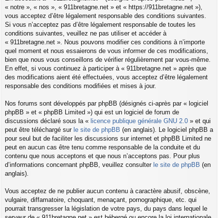
« notre », « nos », « 911bretagne.net » et « https://911bretagne.net »),
vous acceptez d’être légalement responsable des conditions suivantes.
Si vous n’acceptez pas d’être légalement responsable de toutes les
conditions suivantes, veuillez ne pas utiliser et accéder à
« 911bretagne.net ». Nous pouvons modifier ces conditions à n’importe
quel moment et nous essaierons de vous informer de ces modifications,
bien que nous vous conseillons de vérifier régulièrement par vous-même.
En effet, si vous continuez à participer à « 911bretagne.net » après que
des modifications aient été effectuées, vous acceptez d’être légalement
responsable des conditions modifiées et mises à jour.
Nos forums sont développés par phpBB (désignés ci-après par « logiciel
phpBB » et « phpBB Limited ») qui est un logiciel de forum de
discussions déclaré sous la «
licence publique générale GNU 2.0
» et qui
peut être téléchargé sur
le site de phpBB
(en anglais). Le logiciel phpBB a
pour seul but de faciliter les discussions sur internet et phpBB Limited ne
peut en aucun cas être tenu comme responsable de la conduite et du
contenu que nous acceptons et que nous n’acceptons pas. Pour plus
d’informations concernant phpBB, veuillez consulter
le site de phpBB
(en
anglais).
Vous acceptez de ne publier aucun contenu à caractère abusif, obscène,
vulgaire, diffamatoire, choquant, menaçant, pornographique, etc. qui
pourrait transgresser la législation de votre pays, du pays dans lequel le
serveur de « 911bretagne.net » est hébergé ou encore la loi internationale.