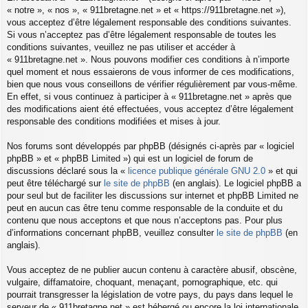
« notre », « nos », « 911bretagne.net » et « https://911bretagne.net »),
vous acceptez d’être légalement responsable des conditions suivantes.
Si vous n’acceptez pas d’être légalement responsable de toutes les
conditions suivantes, veuillez ne pas utiliser et accéder à
« 911bretagne.net ». Nous pouvons modifier ces conditions à n’importe
quel moment et nous essaierons de vous informer de ces modifications,
bien que nous vous conseillons de vérifier régulièrement par vous-même.
En effet, si vous continuez à participer à « 911bretagne.net » après que
des modifications aient été effectuées, vous acceptez d’être légalement
responsable des conditions modifiées et mises à jour.
Nos forums sont développés par phpBB (désignés ci-après par « logiciel
phpBB » et « phpBB Limited ») qui est un logiciel de forum de
discussions déclaré sous la «
licence publique générale GNU 2.0
» et qui
peut être téléchargé sur
le site de phpBB
(en anglais). Le logiciel phpBB a
pour seul but de faciliter les discussions sur internet et phpBB Limited ne
peut en aucun cas être tenu comme responsable de la conduite et du
contenu que nous acceptons et que nous n’acceptons pas. Pour plus
d’informations concernant phpBB, veuillez consulter
le site de phpBB
(en
anglais).
Vous acceptez de ne publier aucun contenu à caractère abusif, obscène,
vulgaire, diffamatoire, choquant, menaçant, pornographique, etc. qui
pourrait transgresser la législation de votre pays, du pays dans lequel le
serveur de « 911bretagne.net » est hébergé ou encore la loi internationale.