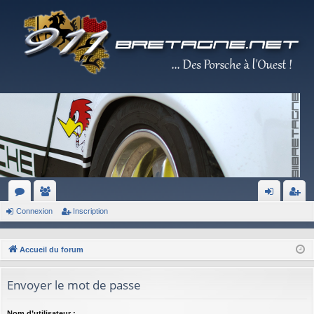
Connexion
Inscription
or
e
on
ns
u
m
ne
cri
Accueil du forum
m
br
xi
pti
s
es
on
on
Envoyer le mot de passe
Nom d’utilisateur :