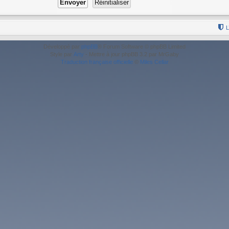
L
Développé par
phpBB
® Forum Software © phpBB Limited
Style par
Arty
- Mettre à jour phpBB 3.2 par MrGaby
Traduction française officielle
©
Miles Cellar