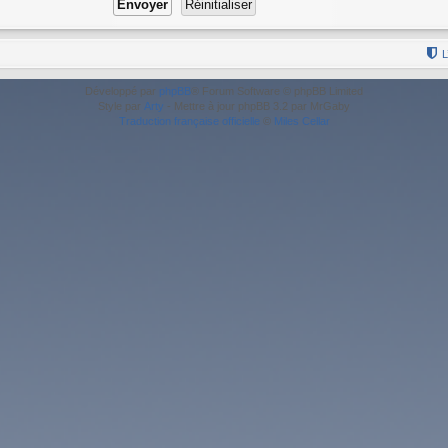
L
Développé par
phpBB
® Forum Software © phpBB Limited
Style par
Arty
- Mettre à jour phpBB 3.2 par MrGaby
Traduction française officielle
©
Miles Cellar