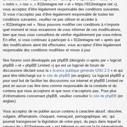
« notre », « nos », « 911bretagne.net » et « https://911bretagne.net »),
vous acceptez d’être légalement responsable des conditions suivantes.
Si vous n’acceptez pas d’être légalement responsable de toutes les
conditions suivantes, veuillez ne pas utiliser et accéder à
« 911bretagne.net ». Nous pouvons modifier ces conditions à n’importe
quel moment et nous essaierons de vous informer de ces modifications,
bien que nous vous conseillons de vérifier régulièrement par vous-même.
En effet, si vous continuez à participer à « 911bretagne.net » après que
des modifications aient été effectuées, vous acceptez d’être légalement
responsable des conditions modifiées et mises à jour.
Nos forums sont développés par phpBB (désignés ci-après par « logiciel
phpBB » et « phpBB Limited ») qui est un logiciel de forum de
discussions déclaré sous la «
licence publique générale GNU 2.0
» et qui
peut être téléchargé sur
le site de phpBB
(en anglais). Le logiciel phpBB a
pour seul but de faciliter les discussions sur internet et phpBB Limited ne
peut en aucun cas être tenu comme responsable de la conduite et du
contenu que nous acceptons et que nous n’acceptons pas. Pour plus
d’informations concernant phpBB, veuillez consulter
le site de phpBB
(en
anglais).
Vous acceptez de ne publier aucun contenu à caractère abusif, obscène,
vulgaire, diffamatoire, choquant, menaçant, pornographique, etc. qui
pourrait transgresser la législation de votre pays, du pays dans lequel le
serveur de « 911bretagne.net » est hébergé ou encore la loi internationale.