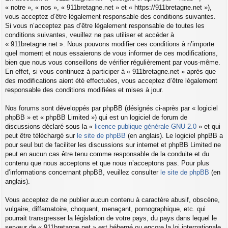
« notre », « nos », « 911bretagne.net » et « https://911bretagne.net »),
vous acceptez d’être légalement responsable des conditions suivantes.
Si vous n’acceptez pas d’être légalement responsable de toutes les
conditions suivantes, veuillez ne pas utiliser et accéder à
« 911bretagne.net ». Nous pouvons modifier ces conditions à n’importe
quel moment et nous essaierons de vous informer de ces modifications,
bien que nous vous conseillons de vérifier régulièrement par vous-même.
En effet, si vous continuez à participer à « 911bretagne.net » après que
des modifications aient été effectuées, vous acceptez d’être légalement
responsable des conditions modifiées et mises à jour.
Nos forums sont développés par phpBB (désignés ci-après par « logiciel
phpBB » et « phpBB Limited ») qui est un logiciel de forum de
discussions déclaré sous la «
licence publique générale GNU 2.0
» et qui
peut être téléchargé sur
le site de phpBB
(en anglais). Le logiciel phpBB a
pour seul but de faciliter les discussions sur internet et phpBB Limited ne
peut en aucun cas être tenu comme responsable de la conduite et du
contenu que nous acceptons et que nous n’acceptons pas. Pour plus
d’informations concernant phpBB, veuillez consulter
le site de phpBB
(en
anglais).
Vous acceptez de ne publier aucun contenu à caractère abusif, obscène,
vulgaire, diffamatoire, choquant, menaçant, pornographique, etc. qui
pourrait transgresser la législation de votre pays, du pays dans lequel le
serveur de « 911bretagne.net » est hébergé ou encore la loi internationale.