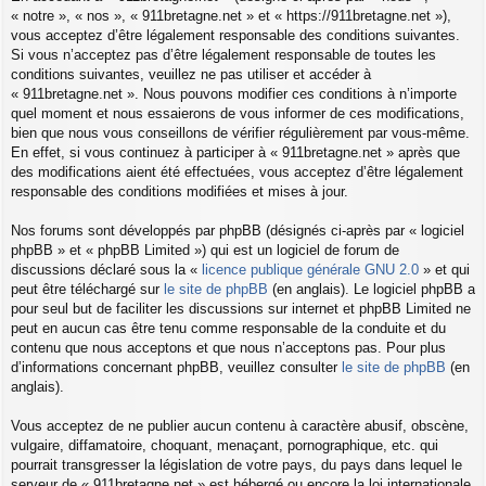
« notre », « nos », « 911bretagne.net » et « https://911bretagne.net »),
vous acceptez d’être légalement responsable des conditions suivantes.
Si vous n’acceptez pas d’être légalement responsable de toutes les
conditions suivantes, veuillez ne pas utiliser et accéder à
« 911bretagne.net ». Nous pouvons modifier ces conditions à n’importe
quel moment et nous essaierons de vous informer de ces modifications,
bien que nous vous conseillons de vérifier régulièrement par vous-même.
En effet, si vous continuez à participer à « 911bretagne.net » après que
des modifications aient été effectuées, vous acceptez d’être légalement
responsable des conditions modifiées et mises à jour.
Nos forums sont développés par phpBB (désignés ci-après par « logiciel
phpBB » et « phpBB Limited ») qui est un logiciel de forum de
discussions déclaré sous la «
licence publique générale GNU 2.0
» et qui
peut être téléchargé sur
le site de phpBB
(en anglais). Le logiciel phpBB a
pour seul but de faciliter les discussions sur internet et phpBB Limited ne
peut en aucun cas être tenu comme responsable de la conduite et du
contenu que nous acceptons et que nous n’acceptons pas. Pour plus
d’informations concernant phpBB, veuillez consulter
le site de phpBB
(en
anglais).
Vous acceptez de ne publier aucun contenu à caractère abusif, obscène,
vulgaire, diffamatoire, choquant, menaçant, pornographique, etc. qui
pourrait transgresser la législation de votre pays, du pays dans lequel le
serveur de « 911bretagne.net » est hébergé ou encore la loi internationale.