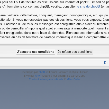
a pour seul but de faciliter les discussions sur internet et phpBB Limited ne
 d’informations concernant phpBB, veuillez consulter
le site de phpBB
(en an
ne, vulgaire, diffamatoire, choquant, menaçant, pornographique, etc. qui pourr
rnationale. Si vous ne respectez pas ces dispositions, vous vous exposez à un
ielles. L’adresse IP de tous les messages est enregistrée afin d’aider au renfor
cer ou de verrouiller n’importe quel sujet et message à n’importe quel moment s
ent enregistrées dans notre base de données. Bien que ces informations ne s
nsables en cas de tentative de piratage informatique visant à compromettre 
L
Développé par
phpBB
® Forum Software © phpBB Limited
Style par
Arty
- Mettre à jour phpBB 3.2 par MrGaby
Traduction française officielle
©
Miles Cellar