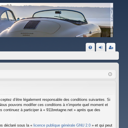
FA
on
ns
Q
ne
cri
xi
pti
on
on
acceptez d’être légalement responsable des conditions suivantes. Si
. Nous pouvons modifier ces conditions à n’importe quel moment et
s continuez à participer à « 911bretagne.net » après que des
ns déclaré sous la «
licence publique générale GNU 2.0
» et qui peut