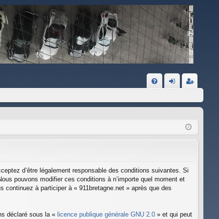
FA
on
ns
Q
ne
cri
xi
pti
on
on
acceptez d’être légalement responsable des conditions suivantes. Si
. Nous pouvons modifier ces conditions à n’importe quel moment et
s continuez à participer à « 911bretagne.net » après que des
ns déclaré sous la «
licence publique générale GNU 2.0
» et qui peut