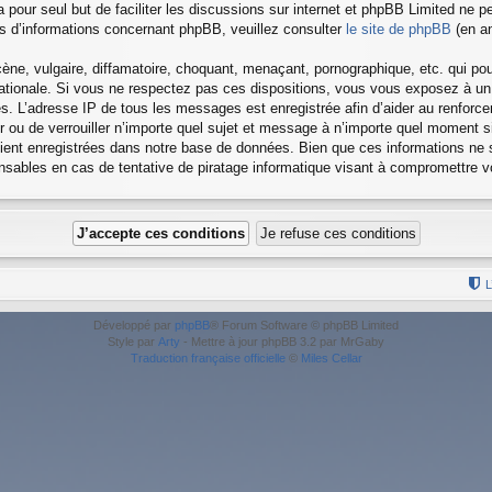
a pour seul but de faciliter les discussions sur internet et phpBB Limited ne
 d’informations concernant phpBB, veuillez consulter
le site de phpBB
(en an
ne, vulgaire, diffamatoire, choquant, menaçant, pornographique, etc. qui pourr
rnationale. Si vous ne respectez pas ces dispositions, vous vous exposez à un
ielles. L’adresse IP de tous les messages est enregistrée afin d’aider au renfor
cer ou de verrouiller n’importe quel sujet et message à n’importe quel moment s
ent enregistrées dans notre base de données. Bien que ces informations ne s
nsables en cas de tentative de piratage informatique visant à compromettre 
L
Développé par
phpBB
® Forum Software © phpBB Limited
Style par
Arty
- Mettre à jour phpBB 3.2 par MrGaby
Traduction française officielle
©
Miles Cellar