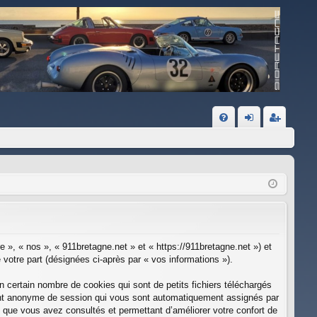
FA
on
ns
Q
ne
cri
xi
pti
on
on
e », « nos », « 911bretagne.net » et « https://911bretagne.net ») et
 votre part (désignées ci-après par « vos informations »).
 certain nombre de cookies qui sont de petits fichiers téléchargés
ifiant anonyme de session qui vous sont automatiquement assignés par
ts que vous avez consultés et permettant d’améliorer votre confort de