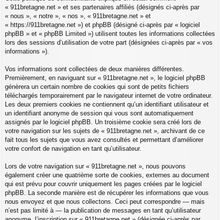
« 911bretagne.net » et ses partenaires affiliés (désignés ci-après par
« nous », « notre », « nos », « 911bretagne.net » et
« https://911bretagne.net ») et phpBB (désigné ci-après par « logiciel
phpBB » et « phpBB Limited ») utilisent toutes les informations collectées
lors des sessions d’utilisation de votre part (désignées ci-après par « vos
informations »).
Vos informations sont collectées de deux manières différentes.
Premièrement, en naviguant sur « 911bretagne.net », le logiciel phpBB
génèrera un certain nombre de cookies qui sont de petits fichiers
téléchargés temporairement par le navigateur internet de votre ordinateur.
Les deux premiers cookies ne contiennent qu’un identifiant utilisateur et
un identifiant anonyme de session qui vous sont automatiquement
assignés par le logiciel phpBB. Un troisième cookie sera créé lors de
votre navigation sur les sujets de « 911bretagne.net », archivant de ce
fait tous les sujets que vous avez consultés et permettant d’améliorer
votre confort de navigation en tant qu’utilisateur.
Lors de votre navigation sur « 911bretagne.net », nous pouvons
également créer une quatrième sorte de cookies, externes au document
qui est prévu pour couvrir uniquement les pages créées par le logiciel
phpBB. La seconde manière est de récupérer les informations que vous
nous envoyez et que nous collectons. Ceci peut correspondre — mais
n’est pas limité à — la publication de messages en tant qu’utilisateur
anonyme, l’inscription sur « 911bretagne.net » (désignée ci-après par