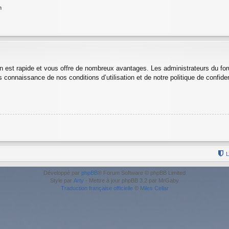
n
ion est rapide et vous offre de nombreux avantages. Les administrateurs du f
is connaissance de nos conditions d’utilisation et de notre politique de confid
L
Développé par
phpBB
® Forum Software © phpBB Limited
Style par
Arty
- Mettre à jour phpBB 3.2 par MrGaby
Traduction française officielle
©
Miles Cellar