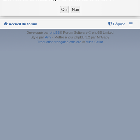
Accueil du forum
L’équipe
Développé par
phpBB
® Forum Software © phpBB Limited
Style par
Arty
- Mettre à jour phpBB 3.2 par MrGaby
Traduction française officielle
©
Miles Cellar