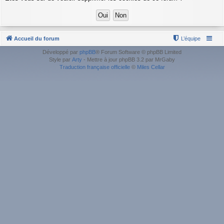
Accueil du forum
L’équipe
Développé par
phpBB
® Forum Software © phpBB Limited
Style par
Arty
- Mettre à jour phpBB 3.2 par MrGaby
Traduction française officielle
©
Miles Cellar