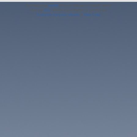
Développé par
phpBB
® Forum Software © phpBB Limited
Style par
Arty
- Mettre à jour phpBB 3.2 par MrGaby
Traduction française officielle
©
Miles Cellar