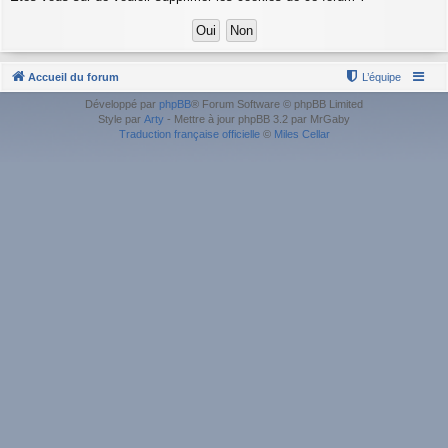
Accueil du forum
L’équipe
Développé par
phpBB
® Forum Software © phpBB Limited
Style par
Arty
- Mettre à jour phpBB 3.2 par MrGaby
Traduction française officielle
©
Miles Cellar