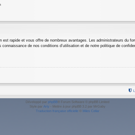
n
ion est rapide et vous offre de nombreux avantages. Les administrateurs du f
is connaissance de nos conditions d’utilisation et de notre politique de confid
L
Développé par
phpBB
® Forum Software © phpBB Limited
Style par
Arty
- Mettre à jour phpBB 3.2 par MrGaby
Traduction française officielle
©
Miles Cellar