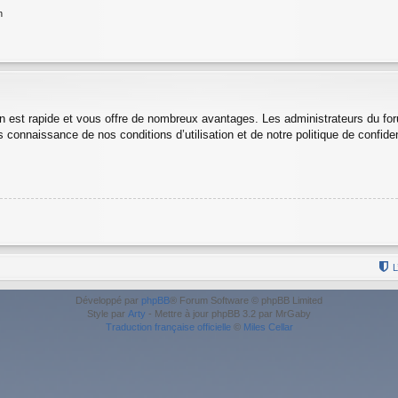
n
ion est rapide et vous offre de nombreux avantages. Les administrateurs du f
is connaissance de nos conditions d’utilisation et de notre politique de confid
L
Développé par
phpBB
® Forum Software © phpBB Limited
Style par
Arty
- Mettre à jour phpBB 3.2 par MrGaby
Traduction française officielle
©
Miles Cellar