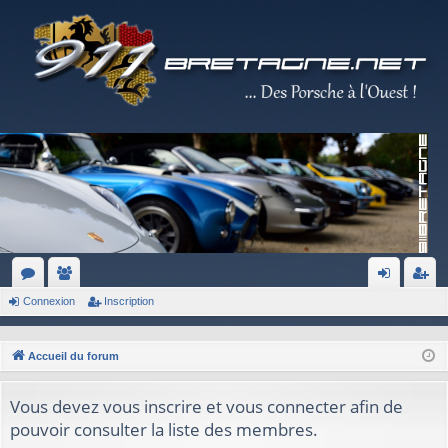
Connexion
Inscription
or
e
on
ns
u
m
ne
cri
Accueil du forum
m
br
xi
pti
s
es
on
on
Vous devez vous inscrire et vous connecter afin de
pouvoir consulter la liste des membres.