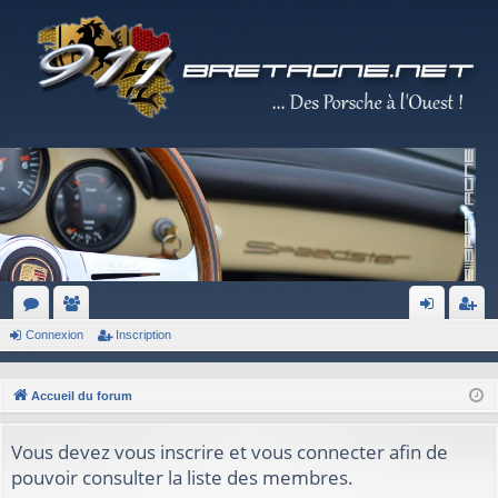
Connexion
Inscription
or
e
on
ns
u
m
ne
cri
Accueil du forum
m
br
xi
pti
s
es
on
on
Vous devez vous inscrire et vous connecter afin de
pouvoir consulter la liste des membres.