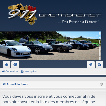
Connexion
Inscription
or
e
on
ns
u
m
ne
cri
Accueil du forum
m
br
xi
pti
s
es
on
on
Vous devez vous inscrire et vous connecter afin de
pouvoir consulter la liste des membres de l’équipe.