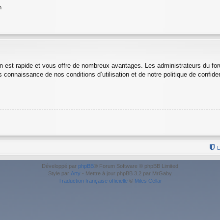
n
ion est rapide et vous offre de nombreux avantages. Les administrateurs du f
is connaissance de nos conditions d’utilisation et de notre politique de confid
L
Développé par
phpBB
® Forum Software © phpBB Limited
Style par
Arty
- Mettre à jour phpBB 3.2 par MrGaby
Traduction française officielle
©
Miles Cellar