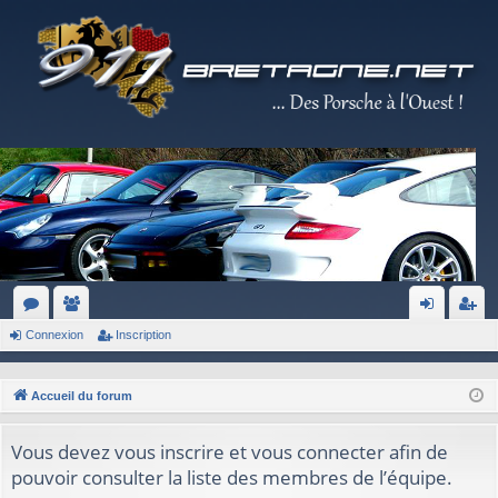
Connexion
Inscription
or
e
on
ns
u
m
ne
cri
Accueil du forum
m
br
xi
pti
s
es
on
on
Vous devez vous inscrire et vous connecter afin de
pouvoir consulter la liste des membres de l’équipe.