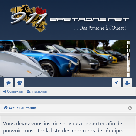
Connexion
Inscription
or
e
on
ns
u
m
ne
cri
Accueil du forum
m
br
xi
pti
s
es
on
on
Vous devez vous inscrire et vous connecter afin de
pouvoir consulter la liste des membres de l’équipe.