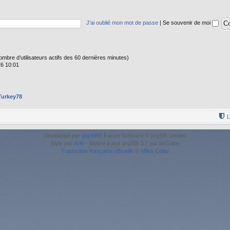
J’ai oublié mon mot de passe
|
Se souvenir de moi
e nombre d’utilisateurs actifs des 60 dernières minutes)
26 10:01
Turkey78
L
Développé par
phpBB
® Forum Software © phpBB Limited
Style par
Arty
- Mettre à jour phpBB 3.2 par MrGaby
Traduction française officielle
©
Miles Cellar