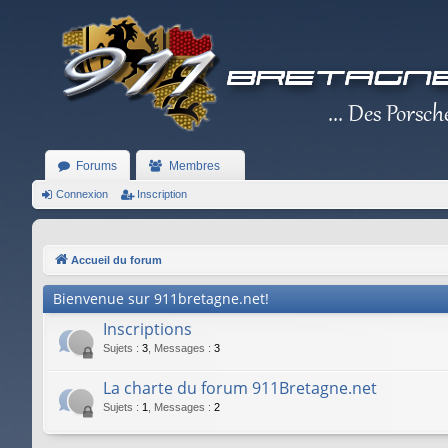
Forums
Membres
Connexion
Inscription
Accueil du forum
Bienvenue sur 911bretagne.net!
Inscriptions
Sujets
:
3
,
Messages
:
3
La charte du forum 911Bretagne.net
Sujets
:
1
,
Messages
:
2