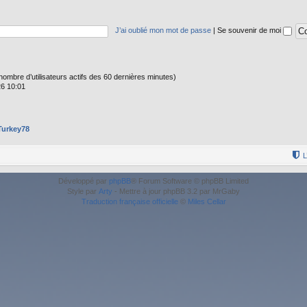
J’ai oublié mon mot de passe
|
Se souvenir de moi
 le nombre d’utilisateurs actifs des 60 dernières minutes)
26 10:01
Turkey78
L
Développé par
phpBB
® Forum Software © phpBB Limited
Style par
Arty
- Mettre à jour phpBB 3.2 par MrGaby
Traduction française officielle
©
Miles Cellar