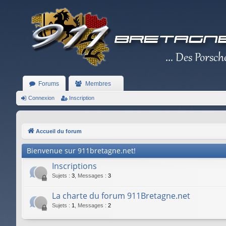
Forums
Membres
Connexion
Inscription
Accueil du forum
Bienvenue sur 911bretagne.net!
Inscriptions
Sujets
:
3
,
Messages
:
3
La charte du forum 911Bretagne.net
Sujets
:
1
,
Messages
:
2