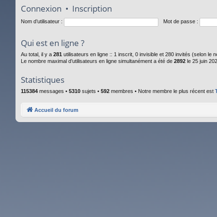
Connexion
•
Inscription
Nom d’utilisateur :
Mot de passe :
Qui est en ligne ?
Au total, il y a
281
utilisateurs en ligne :: 1 inscrit, 0 invisible et 280 invités (selon l
Le nombre maximal d’utilisateurs en ligne simultanément a été de
2892
le 25 juin 20
Statistiques
115384
messages •
5310
sujets •
592
membres • Notre membre le plus récent est
Accueil du forum