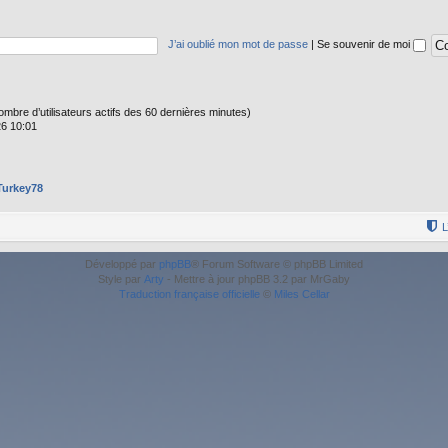
J’ai oublié mon mot de passe
|
Se souvenir de moi
e nombre d’utilisateurs actifs des 60 dernières minutes)
26 10:01
Turkey78
L
Développé par
phpBB
® Forum Software © phpBB Limited
Style par
Arty
- Mettre à jour phpBB 3.2 par MrGaby
Traduction française officielle
©
Miles Cellar