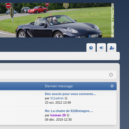
FA
on
ns
Q
ne
cri
xi
pti
on
on
Dernier message
Des soucis pour vous connecte…
C
par
911admin
o
23 oct. 2012 13:49
n
Re: La charte de 911Bretagne.…
s
C
par
Iceman 29
u
o
09 déc. 2019 12:30
l
n
t
s
e