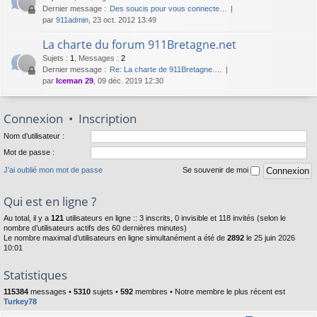
Dernier message :
Des soucis pour vous connecte…
par
911admin
, 23 oct. 2012 13:49
La charte du forum 911Bretagne.net
Sujets
:
1
,
Messages
:
2
Dernier message :
Re: La charte de 911Bretagne.…
par
Iceman 29
, 09 déc. 2019 12:30
Connexion
•
Inscription
Nom d’utilisateur :
Mot de passe :
J’ai oublié mon mot de passe
Se souvenir de moi
Qui est en ligne ?
Au total, il y a
121
utilisateurs en ligne :: 3 inscrits, 0 invisible et 118 invités (selon le
nombre d’utilisateurs actifs des 60 dernières minutes)
Le nombre maximal d’utilisateurs en ligne simultanément a été de
2892
le 25 juin 2026
10:01
Statistiques
115384
messages •
5310
sujets •
592
membres • Notre membre le plus récent est
Turkey78