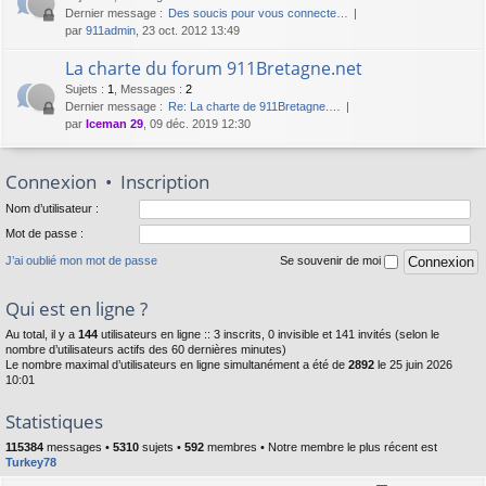
Dernier message :
Des soucis pour vous connecte…
par
911admin
, 23 oct. 2012 13:49
La charte du forum 911Bretagne.net
Sujets
:
1
,
Messages
:
2
Dernier message :
Re: La charte de 911Bretagne.…
par
Iceman 29
, 09 déc. 2019 12:30
Connexion
•
Inscription
Nom d’utilisateur :
Mot de passe :
J’ai oublié mon mot de passe
Se souvenir de moi
Qui est en ligne ?
Au total, il y a
144
utilisateurs en ligne :: 3 inscrits, 0 invisible et 141 invités (selon le
nombre d’utilisateurs actifs des 60 dernières minutes)
Le nombre maximal d’utilisateurs en ligne simultanément a été de
2892
le 25 juin 2026
10:01
Statistiques
115384
messages •
5310
sujets •
592
membres • Notre membre le plus récent est
Turkey78