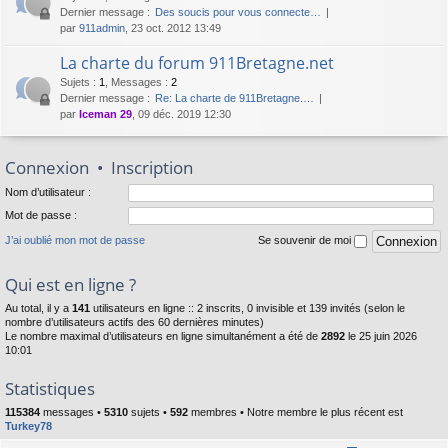
Dernier message :
Des soucis pour vous connecte…
par
911admin
, 23 oct. 2012 13:49
La charte du forum 911Bretagne.net
Sujets
:
1
,
Messages
:
2
Dernier message :
Re: La charte de 911Bretagne.…
par
Iceman 29
, 09 déc. 2019 12:30
Connexion
•
Inscription
Nom d’utilisateur :
Mot de passe :
J’ai oublié mon mot de passe
Se souvenir de moi
Qui est en ligne ?
Au total, il y a
141
utilisateurs en ligne :: 2 inscrits, 0 invisible et 139 invités (selon le
nombre d’utilisateurs actifs des 60 dernières minutes)
Le nombre maximal d’utilisateurs en ligne simultanément a été de
2892
le 25 juin 2026
10:01
Statistiques
115384
messages •
5310
sujets •
592
membres • Notre membre le plus récent est
Turkey78