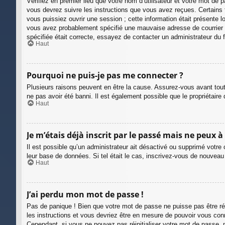
Vérifiez en premier lieu que votre nom d’utilisateur et votre mot de
vous devrez suivre les instructions que vous avez reçues. Certains 
vous puissiez ouvrir une session ; cette information était présente l
vous avez probablement spécifié une mauvaise adresse de courrier éle
spécifiée était correcte, essayez de contacter un administrateur du 
Haut
Pourquoi ne puis-je pas me connecter ?
Plusieurs raisons peuvent en être la cause. Assurez-vous avant tout 
ne pas avoir été banni. Il est également possible que le propriétaire d
Haut
Je m’étais déjà inscrit par le passé mais ne peux 
Il est possible qu’un administrateur ait désactivé ou supprimé votre
leur base de données. Si tel était le cas, inscrivez-vous de nouvea
Haut
J’ai perdu mon mot de passe !
Pas de panique ! Bien que votre mot de passe ne puisse pas être récu
les instructions et vous devriez être en mesure de pouvoir vous co
Cependant, si vous ne pouvez pas réinitialiser votre mot de passe, 