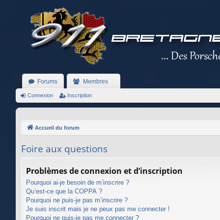
Forums
Membres
Connexion
Inscription
Accueil du forum
Foire aux questions
Problèmes de connexion et d’inscription
Pourquoi ai-je besoin de m’inscrire ?
Qu’est-ce que la COPPA ?
Pourquoi ne puis-je pas m’inscrire ?
Je suis inscrit mais je ne peux pas me connecter !
Pourquoi ne puis-je pas me connecter ?