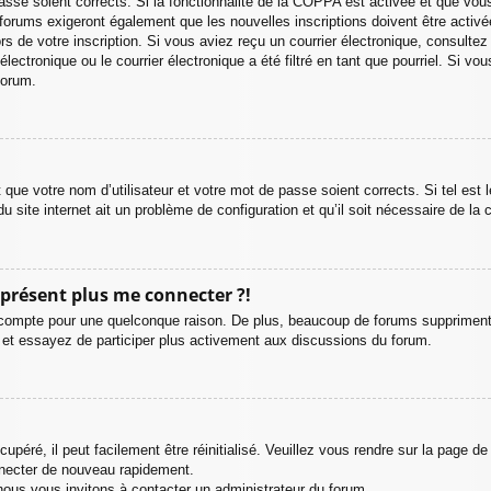
 passe soient corrects. Si la fonctionnalité de la COPPA est activée et que vou
forums exigeront également que les nouvelles inscriptions doivent être activé
ors de votre inscription. Si vous aviez reçu un courrier électronique, consultez
ctronique ou le courrier électronique a été filtré en tant que pourriel. Si vo
forum.
que votre nom d’utilisateur et votre mot de passe soient corrects. Si tel est
u site internet ait un problème de configuration et qu’il soit nécessaire de la c
à présent plus me connecter ?!
 compte pour une quelconque raison. De plus, beaucoup de forums suppriment pér
u et essayez de participer plus activement aux discussions du forum.
péré, il peut facilement être réinitialisé. Veuillez vous rendre sur la page d
nnecter de nouveau rapidement.
nous vous invitons à contacter un administrateur du forum.