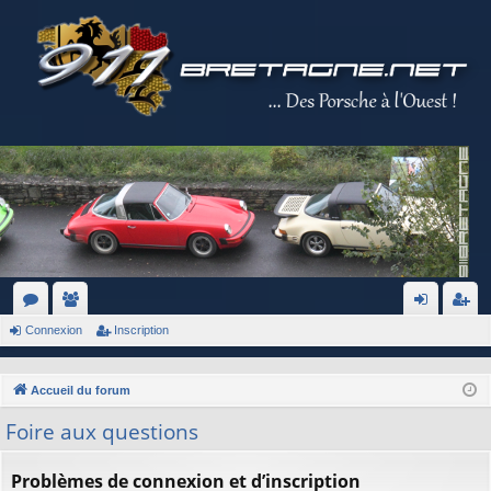
Connexion
Inscription
or
e
on
ns
u
m
ne
cri
Accueil du forum
m
br
xi
pti
Foire aux questions
s
es
on
on
Problèmes de connexion et d’inscription